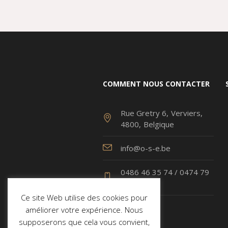
COMMENT NOUS CONTACTER
Rue Gretry 6
Verviers
4800
Belgique
info@o-s-e.be
0486 46 35 74 / 0474 79
70 43
Ce site Web utilise des cookies pour
améliorer votre expérience. Nous
supposerons que cela vous convient,